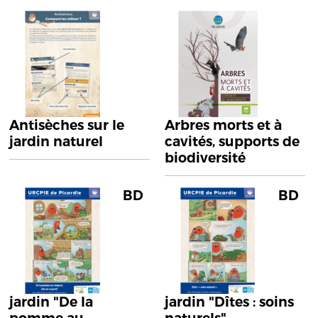
Antisèches sur le
Arbres morts et à
jardin naturel
cavités, supports de
biodiversité
BD
BD
jardin "De la
jardin "Dîtes : soins