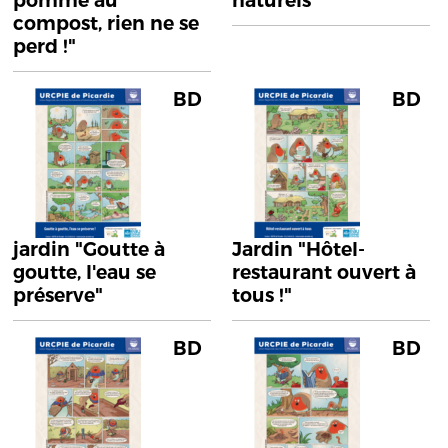
pomme au
naturels"
compost, rien ne se
perd !"
BD
BD
jardin "Goutte à
Jardin "Hôtel-
goutte, l'eau se
restaurant ouvert à
préserve"
tous !"
BD
BD