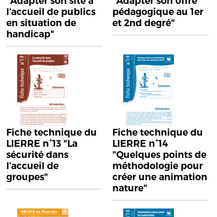
"Adapter son site à
"Adapter son offre
l’accueil de publics
pédagogique au 1er
en situation de
et 2nd degré"
handicap"
Fiche technique du
Fiche technique du
LIERRE n°13 "La
LIERRE n°14
sécurité dans
"Quelques points de
l’accueil de
méthodologie pour
groupes"
créer une animation
nature"