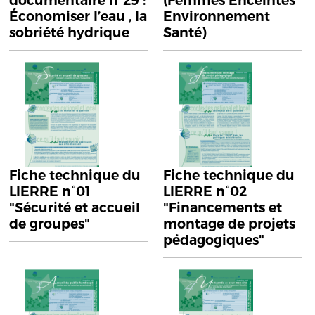
documentaire n°29 :
(Femmes Enceintes
Économiser l’eau , la
Environnement
sobriété hydrique
Santé)
Fiche technique du
Fiche technique du
LIERRE n°01
LIERRE n°02
"Sécurité et accueil
"Financements et
de groupes"
montage de projets
pédagogiques"