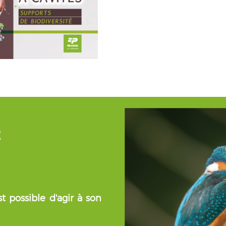
É
t possible d'agir à son