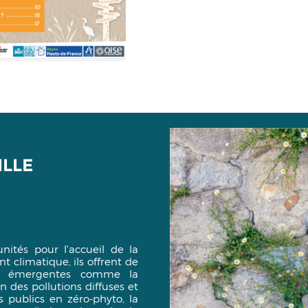
ILLE
nités pour l'accueil de la
 climatique, ils offrent de
es émergentes comme la
n des pollutions diffuses et
s publics en zéro-phyto, la