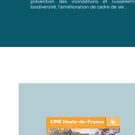
prévention des inondations et ruissellem
biodiversité, l'amélioration de cadre de vie...