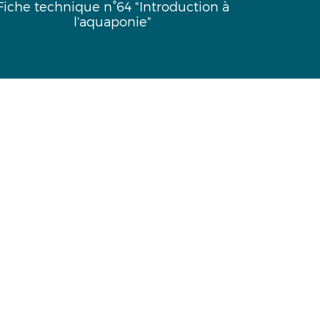
Fiche technique n°64 "Introduction à
Fiche
l'aquaponie"
l’emprei