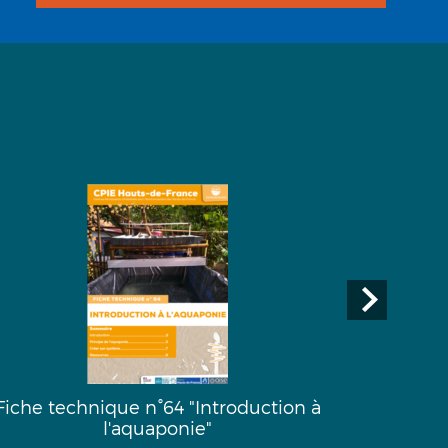
Fiche technique n°64 "Introduction à
Fiche
l'aquaponie"
l’emprei