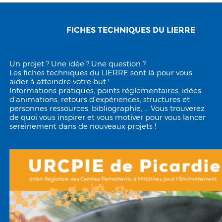
FICHES TECHNIQUES DU LIERRE
Un projet ? Une idée ? Une question ?
Les fiches techniques du LIERRE sont là pour vous
aider à atteindre votre but !
Informations pratiques, points réglementaires, idées
d'animations, retours d’expériences, structures et
personnes ressources, bibliographie, ... Vous trouverez
de quoi vous inspirer et vous motiver pour vous lancer
sereinement dans de nouveaux projets !