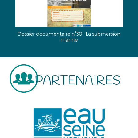
a
Dossier documentaire n°30 : La submersion
marine
PARTENAIRES