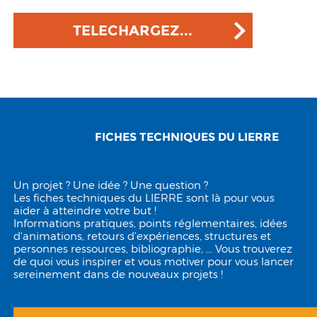
TELECHARGEZ...
FICHES TECHNIQUES DU LIERRE
Un projet ? Une idée ? Une question ?
Les fiches techniques du LIERRE sont là pour vous
aider à atteindre votre but !
Informations pratiques, points réglementaires, idées
d'animations, retours d’expériences, structures et
personnes ressources, bibliographie, ... Vous trouverez
de quoi vous inspirer et vous motiver pour vous lancer
sereinement dans de nouveaux projets !