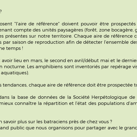
?
osent "l'aire de référence" doivent pouvoir être prospect
nant compte des unités paysagères (forêt, zone bocagère, gran
res présentes sur notre territoire. Chaque aire de référenc
 fois par saison de reproduction afin de détecter l'ensemble 
me temps !
avoir lieu en mars, le second en avril/début mai et le dernie
 en nocturne. Les amphibiens sont inventoriés par repérage vis
s aquatiques).
es tendances, chaque aire de référence doit être prospectée to
s dans la base de données de la Société Herpétologique de
mieux connaître la répartition et l'état des populations d'am
 savoir plus sur les batraciens près de chez vous ?
and public que nous organisons pour partager avec le grand p